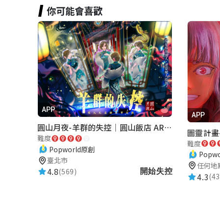
芫瑄
你可能會喜歡
星滿意足
★★★★★
2024-08-13 21:54:32
敏恩 徐
★★★★★
2024-04-19 13:33:38
APP
APP
姿均 劉
圓山月夜-羊群的失控｜圓山飯店 ARG實境解謎遊戲
圖靈計畫-
難度
★★★★★
2024-04-19 13:33:15
難度
Popworld原創
Popw
臺北市
任何地
4.8
(569)
開始失控
4.3
(43
潘美淳
★★★★★
2024-04-19 13:32:12