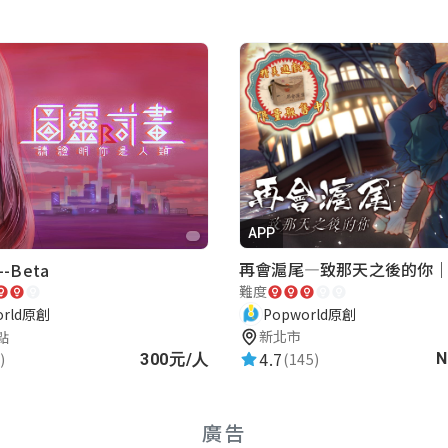
APP
-Beta
難度
Popworld原創
orld原創
新北市
點
4.7
(145)
)
N
300元/人
廣告