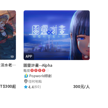
APP
再會滬尾—致那天之後的你｜淡水老街實境遊戲｜實體遊戲盒
圖靈計畫--Alpha
難度
Popworld原創
任何地點
4.4
(60)
T$300起
300元/人