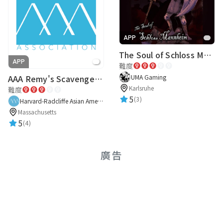
APP
The Soul of Schloss Mannheim
APP
難度
UMA Gaming
AAA Remy's Scavenger Hunt
Karlsruhe
難度
5
(3)
Harvard-Radcliffe Asian American Association
Massachusetts
5
(4)
廣告