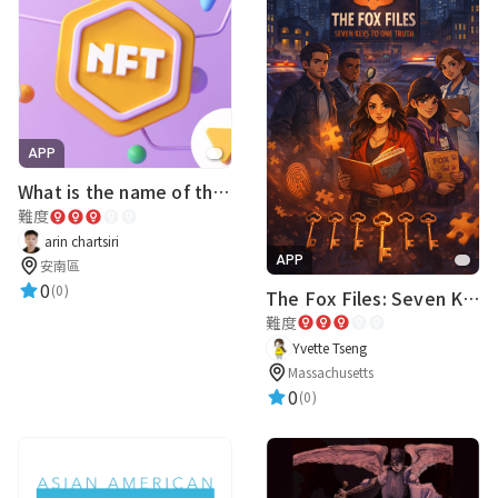
APP
What is the name of this NFT ???
難度
arin chartsiri
APP
安南區
0
(0)
The Fox Files: Seven Keys to One Truth
難度
Yvette Tseng
Massachusetts
0
(0)