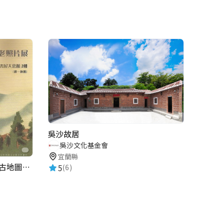
吳沙故居
吳沙文化基金會
宜蘭縣
陽明書屋｜草山、台北400年古地圖老照片展｜智慧導覽
5
(6)