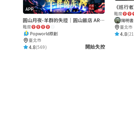
APP
難度
圓山月夜-羊群的失控｜圓山飯店 ARG實境解謎遊戲
陽明書
難度
臺北市
4.8
Popworld原創
(21
臺北市
4.8
(569)
開始失控