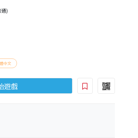
普通)
體中文
始遊戲