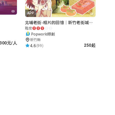
APP
北埔老街-相片的回憶｜新竹老街城市解謎
難度
Popworld原創
新竹縣
300元/人
4.6
(99)
250起