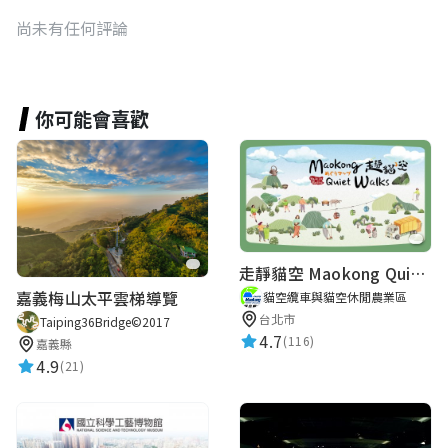
尚未有任何評論
你可能會喜歡
走靜貓空 Maokong Quiet Walks
嘉義梅山太平雲梯導覽
貓空纜車與貓空休閒農業區
台北市
Taiping36Bridge©2017
4.7
(116)
嘉義縣
4.9
(21)