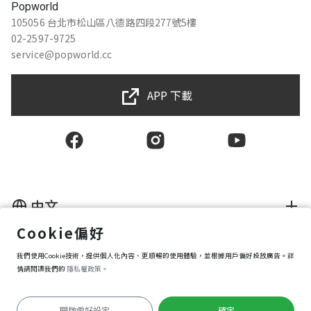
Popworld
105056 台北市松山區八德路四段277號5樓
02-2597-9725
service@popworld.cc
APP 下載
中文
Cookie偏好
使用者授權合約
我們使用Cookie技術，提供個人化內容、更順暢的使用體驗，並根據用戶偏好投放廣告。詳
隱私權保護政策
資訊安全政策
情請閱讀我們的
隱私權政策。
購買條款
Cookie 偏好設定
開啟偏好設定
確定