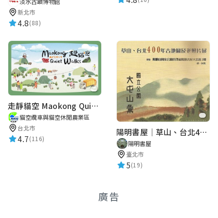
淡水古蹟博物館
新北市
4.8
(88)
走靜貓空 Maokong Quiet Walks
貓空纜車與貓空休閒農業區
台北市
陽明書屋｜草山、台北400年古地圖老照片展｜智慧導覽
4.7
(116)
陽明書屋
臺北市
5
(19)
廣告