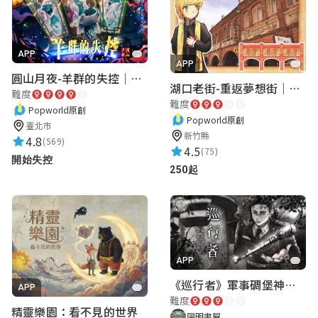
APP
APP
圓山月夜-羊群的失控｜圓山飯店 ARG實境解謎遊戲
湖口老街-重返夢想街｜新竹老街城市解謎
難度
難度
Popworld原創
Popworld原創
臺北市
新竹縣
4.8
(569)
4.5
(75)
開始失控
250起
APP
《巡行者》軍事碉堡神秘探索｜陽明書屋實境遊戲
APP
難度
精靈樂園：看不見的世界
陽明書屋