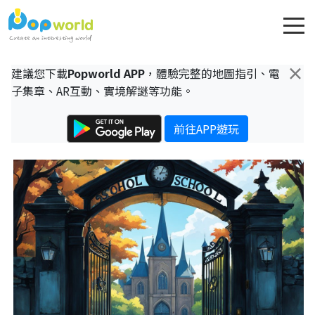
×
建議您下載
Popworld APP
，體驗完整的地圖指引、電
子集章、AR互動、實境解謎等功能。
前往APP遊玩