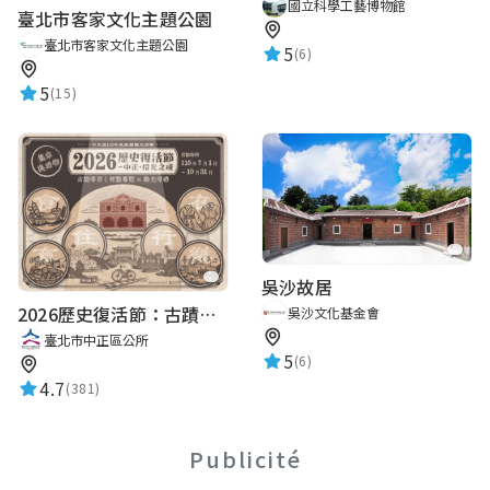
國立科學工藝博物館
臺北市客家文化主題公園
臺北市客家文化主題公園
5
(6)
5
(15)
吳沙故居
2026歷史復活節：古蹟尋章 | 智慧導覽 × 拾光尋禮
吳沙文化基金會
臺北市中正區公所
5
(6)
4.7
(381)
Publicité