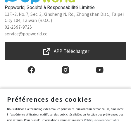
Popworld, Société à Responsabilité Limitée
11F.-2, No. 7, Sec. 3, Xinsheng N. Rd., Zhongshan Dist., Taipei
City 104, Taïwan (R.O.C.)
02-2597-9725
service@popworld.cc
APP Télécharger
Français
Préférences des cookies
Nous utilisons la technologie des cookies pour fournir un contenu personnalisé, améliorer
Conditions générales d'utilisation
l‘expérience utilisateur et diffuser des publicités ciblées en fonction des préférences des
Politique de protection des données et de la vie privée
utilisateurs. Pour plus d’informations, veuillez lire notre
Politique de confidentialité.
Politique de sécurité de l’information
Conditions d’achat de Popworld