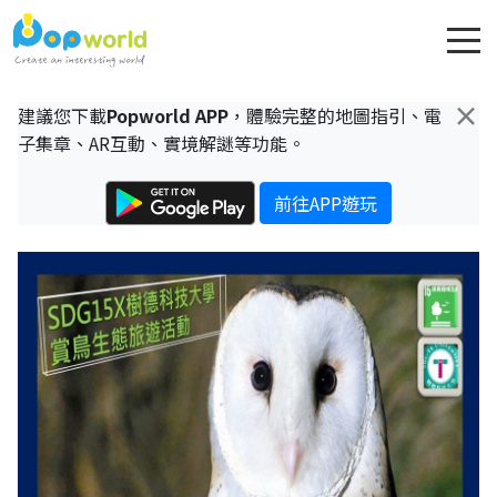
×
建議您下載
Popworld APP
，體驗完整的地圖指引、電
子集章、AR互動、實境解謎等功能。
前往APP遊玩