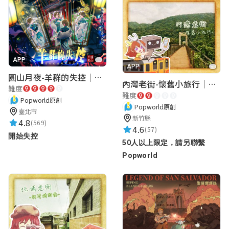
APP
APP
圓山月夜-羊群的失控｜圓山飯店 ARG實境解謎遊戲
內灣老街-懷舊小旅行｜新竹老街城市解謎
難度
難度
Popworld原創
Popworld原創
臺北市
新竹縣
4.8
(569)
4.6
(57)
開始失控
50人以上限定，請另聯繫
Popworld