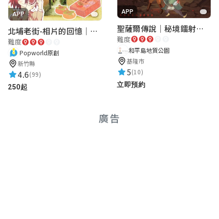
APP
APP
聖薩爾傳說｜秘境鐳射激戰
北埔老街-相片的回憶｜新竹老街城市解謎
難度
難度
和平島地質公園
Popworld原創
基隆市
新竹縣
5
(10)
4.6
(99)
立即預約
250起
廣告