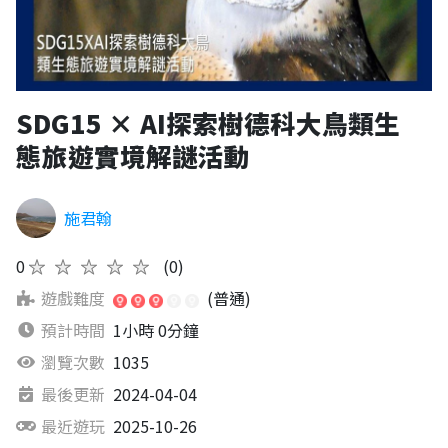
SDG15 × AI探索樹德科大鳥類生
態旅遊實境解謎活動
施君翰
0
★★★★★
(0)
遊戲難度
(普通)
預計時間
1小時 0分鐘
瀏覽次數
1035
最後更新
2024-04-04
最近遊玩
2025-10-26