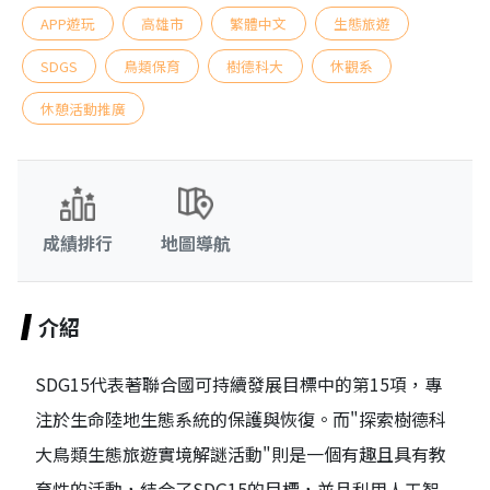
APP遊玩
高雄市
繁體中文
生態旅遊
SDGS
鳥類保育
樹德科大
休觀系
休憩活動推廣
成績排行
地圖導航
介紹
SDG15代表著聯合國可持續發展目標中的第15項，專
注於生命陸地生態系統的保護與恢復。而"探索樹德科
大鳥類生態旅遊實境解謎活動"則是一個有趣且具有教
育性的活動，結合了SDG15的目標，並且利用人工智