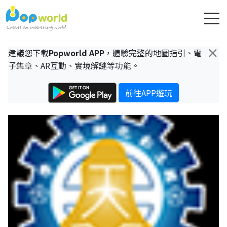
×
建議您下載
Popworld APP
，體驗完整的地圖指引、電
子集章、AR互動、實境解謎等功能。
前往APP遊玩