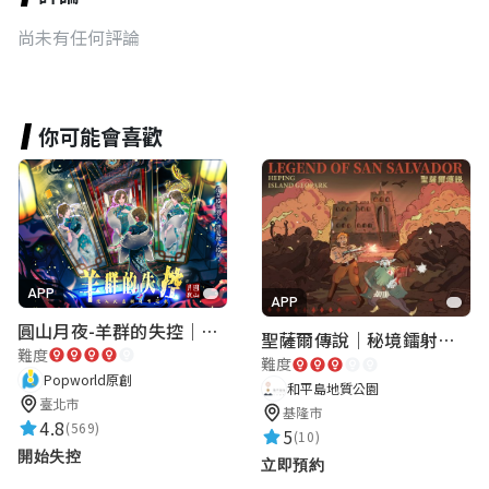
尚未有任何評論
你可能會喜歡
APP
APP
圓山月夜-羊群的失控｜圓山飯店 ARG實境解謎遊戲
聖薩爾傳說｜秘境鐳射激戰
難度
難度
Popworld原創
和平島地質公園
臺北市
基隆市
4.8
(569)
5
(10)
開始失控
立即預約