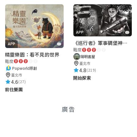
APP
《巡行者》軍事碉堡神秘探索｜陽明書屋實境遊戲
APP
難度
精靈樂園：看不見的世界
陽明書屋
難度
臺北市
Popworld原創
4.8
(219)
臺北市
開始探索
4.6
(27)
前往樂園
廣告