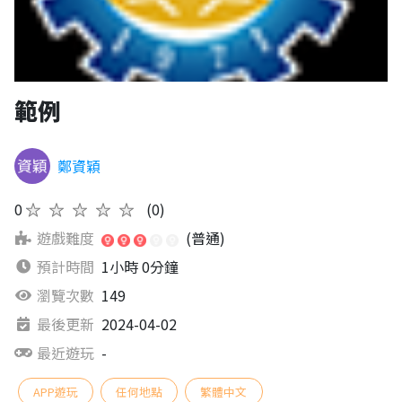
範例
鄭資穎
0
★★★★★
(0)
遊戲難度
(普通)
預計時間
1小時 0分鐘
瀏覽次數
149
最後更新
2024-04-02
最近遊玩
-
APP遊玩
任何地點
繁體中文