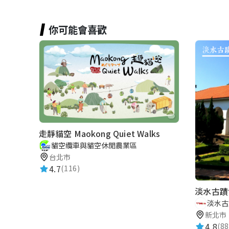
你可能會喜歡
走靜貓空 Maokong Quiet Walks
貓空纜車與貓空休閒農業區
台北市
4.7
(116)
淡水古蹟
淡水古
新北市
4.8
(88