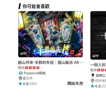
你可能會喜歡
APP
APP
圓山月夜-羊群的失控｜圓山飯店 ARG實境解謎遊戲
一個人的
難度
難度
Popworld原創
謎網工作
臺北市
任何地
4.8
(569)
開始失控
4.6
(22