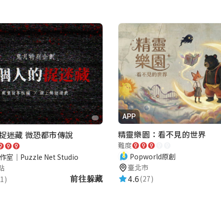
APP
精靈樂園：看不見的世界
捉迷藏 微恐都市傳說
難度
Popworld原創
室｜Puzzle Net Studio
臺北市
點
4.6
(27)
1)
前往躲藏