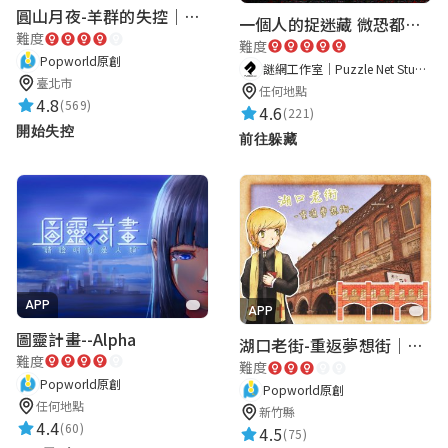
圓山月夜-羊群的失控｜圓山飯店 ARG實境解謎遊戲
一個人的捉迷藏 微恐都市傳說
難度
難度
Popworld原創
謎網工作室｜Puzzle Net Studio
臺北市
任何地點
4.8
(569)
4.6
(221)
開始失控
前往躲藏
APP
APP
圖靈計畫--Alpha
湖口老街-重返夢想街｜新竹老街城市解謎
難度
難度
Popworld原創
Popworld原創
任何地點
新竹縣
4.4
(60)
4.5
(75)