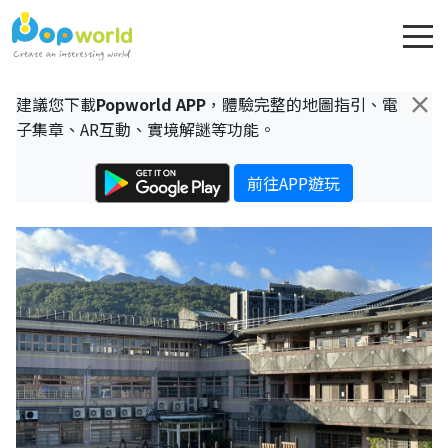
×
建議您下載
Popworld APP
，體驗完整的地圖指引、電
子集章、AR互動、實境解謎等功能。
前往APP遊玩