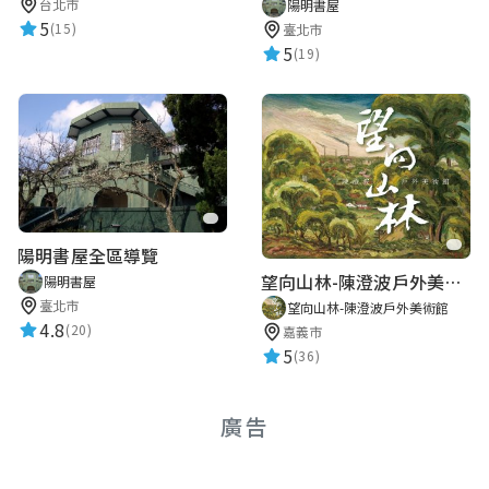
台北市
陽明書屋
5
(15)
臺北市
5
(19)
陽明書屋全區導覽
望向山林-陳澄波戶外美術館
陽明書屋
臺北市
望向山林-陳澄波戶外美術館
4.8
(20)
嘉義市
5
(36)
廣告