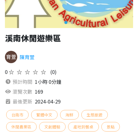
溪南休閒遊樂區
陳育萱
0
★★★★★
(0)
預計時間
1小時 0分鐘
瀏覽次數
169
最後更新
2024-04-29
台南市
繁體中文
海鮮
生態旅遊
休閒農業區
文創體驗
產地到餐桌
景點