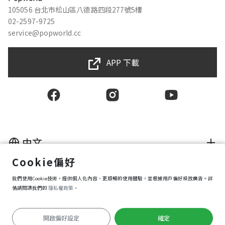
105056 台北市松山區八德路四段277號5樓
02-2597-9725
service@popworld.cc
APP 下載
中文
Cookie偏好
使用者授權合約
我們使用Cookie技術，提供個人化內容、更順暢的使用體驗，並根據用戶偏好投放廣告。詳
隱私權保護政策
資訊安全政策
情請閱讀我們的
隱私權政策。
購買條款
Cookie 偏好設定
開啟偏好設定
確定
Copyright © 2025 Popworld Inc. All Rights Reserved.
開始導覽