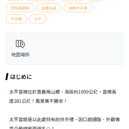
低負擔甜點
嘉義名產
嘉義伴手禮
伴手禮
太平
地図場所
はじめに
太平雲梯位於嘉義梅山鄉，海拔約1000公尺，雲梯長
度281公尺！風景美不勝收！
太平雲糕是以此處特有的伴手禮，因口感細致、外觀像
雲朵般綿密而得名☁️！