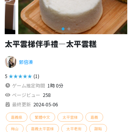
太平雲梯伴手禮—太平雲糕
郭倍溱
5
★★★★★
(1)
ゲーム推定時間
1時 0分
ページビュー
258
最終更新
2024-05-06
嘉義県
繁體中文
太平雲梯
嘉義
梅山
嘉義太平雲梯
太平老街
甜點