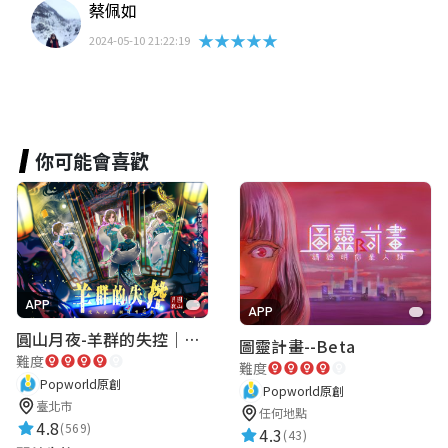
蔡佩如
★★★★★
2024-05-10 21:22:19
你可能會喜歡
APP
APP
圓山月夜-羊群的失控｜圓山飯店 ARG實境解謎遊戲
圖靈計畫--Beta
難度
難度
Popworld原創
Popworld原創
臺北市
任何地點
4.8
(569)
4.3
(43)