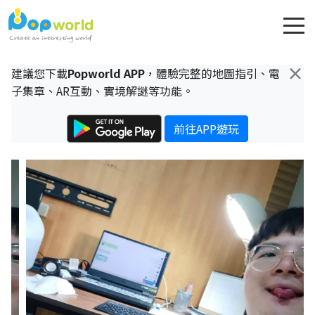
×
建議您下載
Popworld APP
，體驗完整的地圖指引、電
子集章、AR互動、實境解謎等功能。
前往APP遊玩