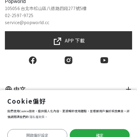
Popworld
105056 台北市松山區八德路四段277號5樓
02-2597-9725
service@popworld.cc
APP 下載
中文
Cookie偏好
使用者授權合約
我們使用Cookie技術，提供個人化內容、更順暢的使用體驗，並根據用戶偏好投放廣告。詳
隱私權保護政策
資訊安全政策
情請閱讀我們的
隱私權政策。
購買條款
Cookie 偏好設定
開啟偏好設定
確定
Copyright © 2025 Popworld Inc. All Rights Reserved.