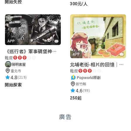
開始失控
300元/人
APP
《巡行者》軍事碉堡神秘探索｜陽明書屋實境遊戲
APP
難度
北埔老街-相片的回憶｜新竹老街城市解謎
陽明書屋
難度
臺北市
4.8
(219)
Popworld原創
新竹縣
開始探索
4.6
(99)
250起
廣告