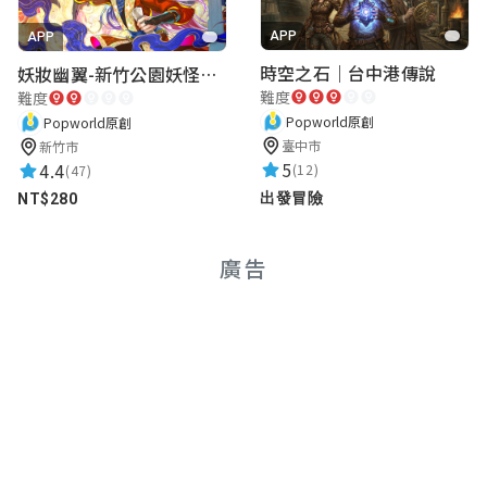
APP
APP
時空之石｜台中港傳說
妖妝幽翼-新竹公園妖怪懸疑事件
難度
難度
Popworld原創
Popworld原創
臺中市
新竹市
5
4.4
(12)
(47)
出發冒險
NT$280
廣告