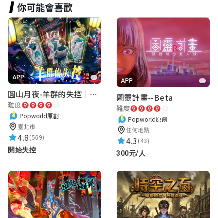
你可能會喜歡
APP
APP
圓山月夜-羊群的失控｜圓山飯店 ARG實境解謎遊戲
圖靈計畫--Beta
難度
難度
Popworld原創
Popworld原創
臺北市
任何地點
4.8
(569)
4.3
(43)
開始失控
300元/人