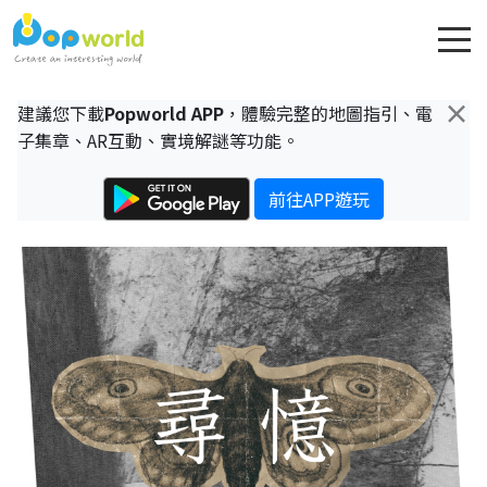
×
建議您下載
Popworld APP
，體驗完整的地圖指引、電
子集章、AR互動、實境解謎等功能。
前往APP遊玩