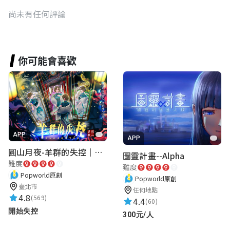
尚未有任何評論
你可能會喜歡
APP
APP
圓山月夜-羊群的失控｜圓山飯店 ARG實境解謎遊戲
圖靈計畫--Alpha
難度
難度
Popworld原創
Popworld原創
臺北市
任何地點
4.8
(569)
4.4
(60)
開始失控
300元/人