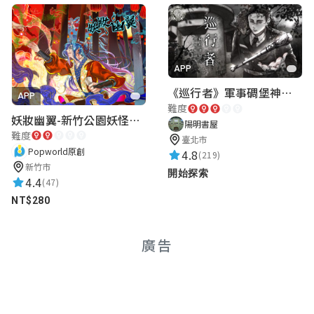
APP
《巡行者》軍事碉堡神秘探索｜陽明書屋實境遊戲
APP
難度
妖妝幽翼-新竹公園妖怪懸疑事件
陽明書屋
難度
臺北市
Popworld原創
4.8
(219)
新竹市
開始探索
4.4
(47)
NT$280
廣告