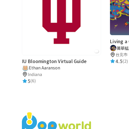
Living a
萬華艋
台北市
IU Bloomington Virtual Guide
4.5
(2)
Ethan Aaranson
Indiana
5
(6)