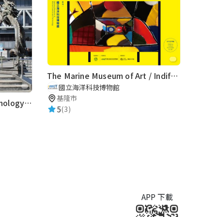
The Marine Museum of Art / Indifference From Marine Debris to the Marine Museum of Art
國立海洋科技博物館
基隆市
National Science And Technology Museum
5
(3)
APP 下載