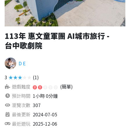
113年 惠文童軍團 AI城市旅行 -
台中歌劇院
D E
3
★★★★★
(1)
遊戲難度
(簡單)
預計時間
1小時 0分鐘
瀏覽次數
307
最後更新
2024-07-05
最近遊玩
2025-12-06