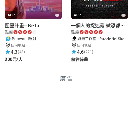
APP
APP
圖靈計畫--Beta
一個人的捉迷藏 微恐都市傳說
難度
難度
Popworld原創
謎網工作室｜Puzzle Net Studio
任何地點
任何地點
4.3
4.6
(43)
(221)
300元/人
前往躲藏
廣告