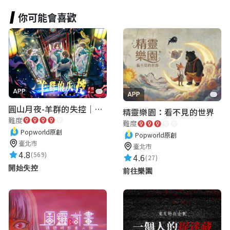
你可能會喜歡
APP
APP
圓山月夜-羊群的失控｜圓山飯店 ARG實境解謎遊戲
精靈樂園：看不見的世界
難度
難度
Popworld原創
Popworld原創
臺北市
臺北市
4.8
(569)
4.6
(27)
開始失控
前往樂園