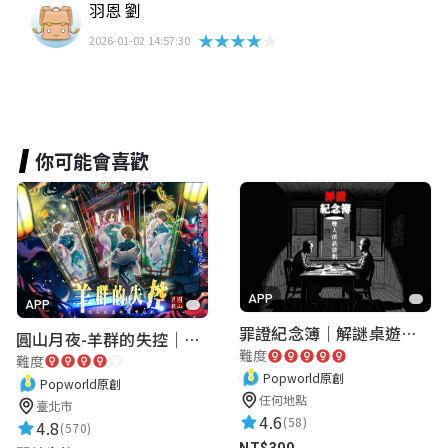
羽恩 劉
★★★★★
2026-01-02 14:57:30
你可能會喜歡
APP
APP
罪證紀念簿｜解謎桌遊｜警匪偵訊｜室內遊戲
圓山月夜-羊群的失控｜圓山飯店 ARG實境解謎遊戲
難度
難度
Popworld原創
Popworld原創
任何地點
臺北市
4.6
(58)
4.8
(570)