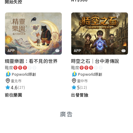
NT$300
開始失控
APP
APP
精靈樂園：看不見的世界
時空之石｜台中港傳說
難度
難度
Popworld原創
Popworld原創
臺北市
臺中市
4.6
5
(27)
(12)
前往樂園
出發冒險
廣告