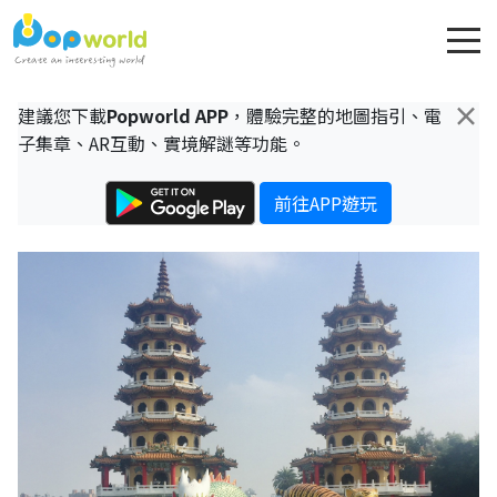
×
建議您下載
Popworld APP
，體驗完整的地圖指引、電
子集章、AR互動、實境解謎等功能。
前往APP遊玩