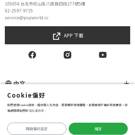
105056 台北市松山區八德路四段277號5樓
02-2597-9725
service@popworld.cc
APP 下載
中文
Cookie偏好
使用者授權合約
我們使用Cookie技術，提供個人化內容、更順暢的使用體驗，並根據用戶偏好投放廣告。詳
隱私權保護政策
資訊安全政策
情請閱讀我們的
隱私權政策。
購買條款
Cookie 偏好設定
開啟偏好設定
確定
Copyright © 2025 Popworld Inc. All Rights Reserved.
前往APP遊玩