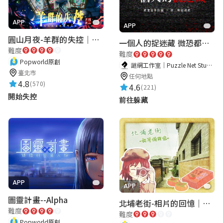
APP
APP
圓山月夜-羊群的失控｜圓山飯店 ARG實境解謎遊戲
一個人的捉迷藏 微恐都市傳說
難度
難度
Popworld原創
謎網工作室｜Puzzle Net Studio
臺北市
任何地點
4.8
(570)
4.6
(221)
開始失控
前往躲藏
APP
APP
圖靈計畫--Alpha
北埔老街-相片的回憶｜新竹老街城市解謎
難度
難度
Popworld原創