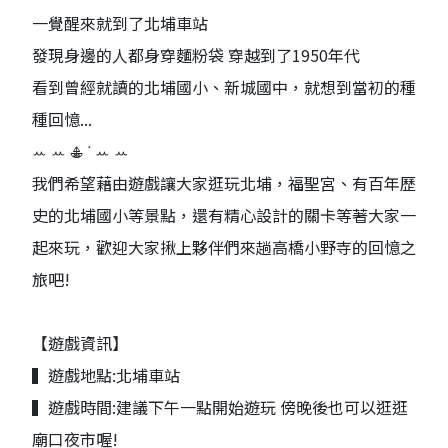
一覺醒來就到了北埔車站
發現身邊的人都身穿麵粉袋 穿越到了1950年代
看到曾經就讀的北埔國小、新城國中，就想到當初的種
種回憶...
ꕀ ꕀ 𖠳 ᐝ ꕀ ꕀ
我們希望藉由遊戲讓大家逛玩北埔，福聖宮、有百年歷
史的北埔國小等景點，還有精心設計的關卡等著大家一
起來玩，歡迎大家揪上夥伴們來趟高橋小野寺的回憶之
旅吧!
【遊戲資訊】
▍遊戲地點:北埔車站
▍遊戲時間:建議下午一點開始遊玩 傍晚後也可以逛逛
廟口夜市喔!