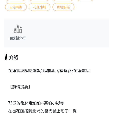
日治時期
花蓮北埔
實境解謎
成績排行
介紹
花蓮實境解謎遊戲/北埔國小/福聖宮/花蓮景點
【前情提要】
73歲的退休老伯伯--高橋小野寺
在從花蓮搭到北埔的莒光號上睡了一覺