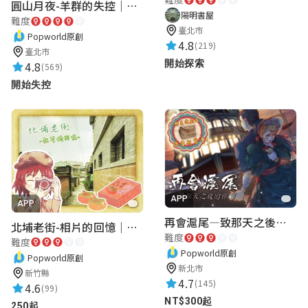
圓山月夜-羊群的失控｜圓山飯店 ARG實境解謎遊戲
陽明書屋
難度
臺北市
Popworld原創
4.8
(219)
臺北市
開始探索
4.8
(569)
開始失控
APP
APP
再會滬尾—致那天之後的你｜淡水老街實境遊戲｜實體遊戲盒
北埔老街-相片的回憶｜新竹老街城市解謎
難度
難度
Popworld原創
Popworld原創
新北市
新竹縣
4.7
(145)
4.6
(99)
NT$300起
250起