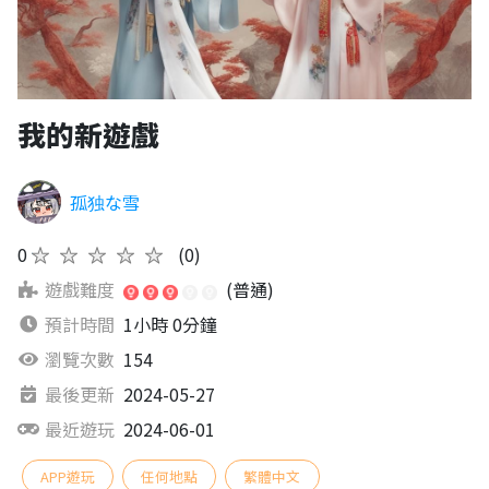
我的新遊戲
孤独な雪
0
★★★★★
(0)
遊戲難度
(普通)
預計時間
1小時 0分鐘
瀏覽次數
154
最後更新
2024-05-27
最近遊玩
2024-06-01
APP遊玩
任何地點
繁體中文