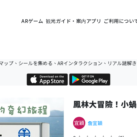
ARゲーム
観光ガイド・案内アプリ
ご利用につい
マップ、シールを集める、ARインタラクション、リアル謎解
鳳林大冒險！小蝸
詹宜穎