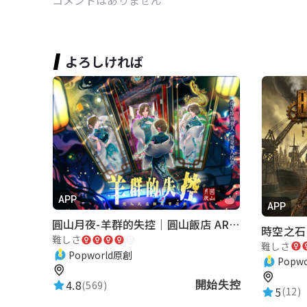
よろしければ
APP
APP
圓山月夜-羊群的失控｜圓山飯店 ARG實境解謎遊戲
時空之石
難しさ
難しさ
Popworld原創
Popw
4.8
(569)
開始失控
5
(12)