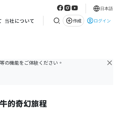
日本語
て
当社について
作成
ログイン
×
き等の機能をご体験ください。
牛的奇幻旅程