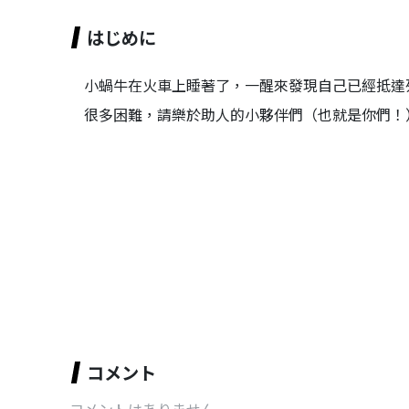
はじめに
小蝸牛在火車上睡著了，一醒來發現自己已經抵達
很多困難，請樂於助人的小夥伴們（也就是你們！
コメント
コメントはありません