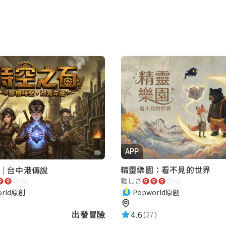
APP
精靈樂園：看不見的世界
｜台中港傳說
難しさ
Popworld原創
orld原創
4.6
(27)
出發冒險