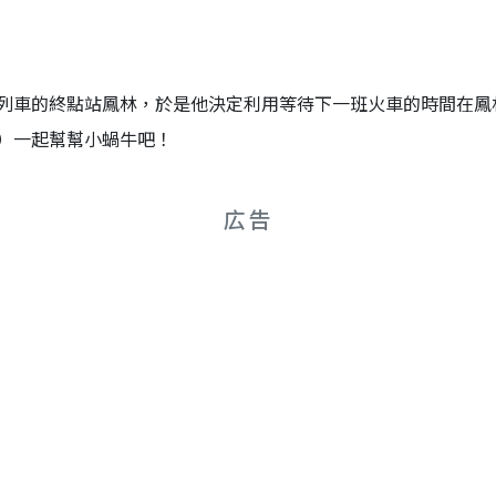
列車的終點站鳳林，於是他決定利用等待下一班火車的時間在鳳
）一起幫幫小蝸牛吧！
広告