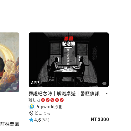
APP
罪證紀念簿｜解謎桌遊｜警匪偵訊｜室內遊戲
難しさ
Popworld原創
どこでも
4.6
(58)
NT$300
前往樂園