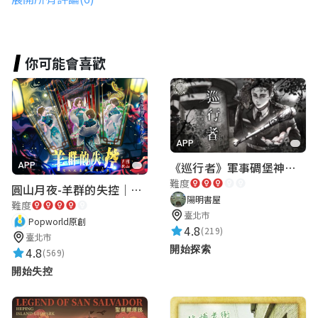
★★★★★
2024-06-12 20:50:21
很漂亮的美術
你可能會喜歡
勵活課程設計公司
★★★★★
2024-06-12 20:39:59
每次來國父紀念館，都看不懂，原來後面有
APP
這麼多故事
《巡行者》軍事碉堡神秘探索｜陽明書屋實境遊戲
APP
難度
圓山月夜-羊群的失控｜圓山飯店 ARG實境解謎遊戲
陽明書屋
難度
芽芽兒 *Nの次方
臺北市
Popworld原創
4.8
(219)
★★★★★
2024-06-11 00:23:05
臺北市
開始探索
4.8
(569)
題目出得很好，居然還緊扣人物，讓人亮眼
開始失控
一下。