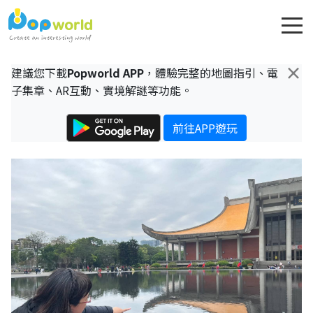
×
建議您下載
Popworld APP
，體驗完整的地圖指引、電
子集章、AR互動、實境解謎等功能。
前往APP遊玩