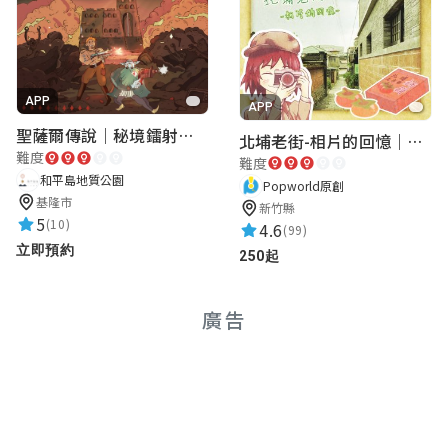
廖宇潔
★★★★★
2024-06-09 22:04:10
故事很棒，學到很多
APP
APP
聖薩爾傳說｜秘境鐳射激戰
北埔老街-相片的回憶｜新竹老街城市解謎
難度
難度
和平島地質公園
Popworld原創
基隆市
新竹縣
5
(10)
4.6
(99)
立即預約
250起
廣告