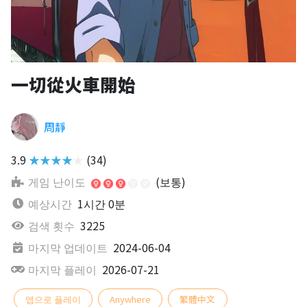
一切從火車開始
周靜
3.9
★★★★★
(34)
게임 난이도
(보통)
예상시간
1시간 0분
검색 횟수
3225
마지막 업데이트
2024-06-04
마지막 플레이
2026-07-21
앱으로 플레이
Anywhere
繁體中文