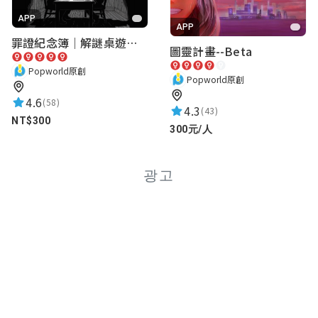
第1關比較難，可以補一下解題說明
APP
APP
罪證紀念簿｜解謎桌遊｜警匪偵訊｜室內遊戲
圖靈計畫--Beta
Lou Chang
Popworld原創
★★★★★
2024-07-28 19:28:07
Popworld原創
火車照片可以再清楚一點
4.6
(58)
4.3
(43)
NT$300
300元/人
WY K
광고
★★★★★
2026-05-03 14:26:33
語焉不詳，謎題通靈，劇情生硬
james
★★★★★
2026-03-15 14:07:14