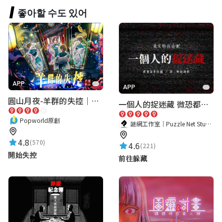
좋아할 수도 있어
蔡承穎
★★★★★
2024-06-04 17:54:00
非常有趣
APP
APP
圓山月夜-羊群的失控｜圓山飯店 ARG實境解謎遊戲
一個人的捉迷藏 微恐都市傳說
黃盈盛
★★★★★
Popworld原創
2024-06-04 16:13:06
謎網工作室｜Puzzle Net Studio
太好玩了
4.8
(570)
4.6
(221)
！
開始失控
前往躲藏
JY K
★★★★★
2024-09-17 16:40:49