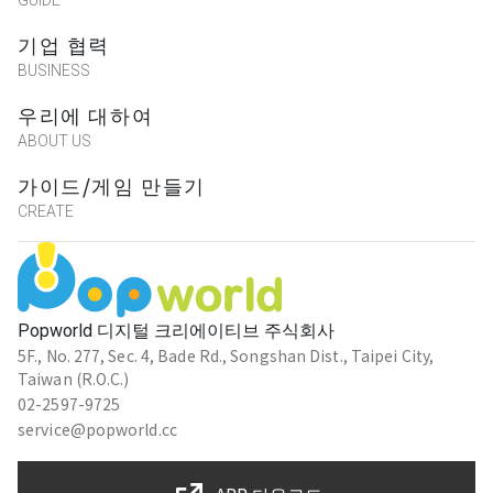
GUIDE
기업 협력
BUSINESS
南投日月潭頭社實境解謎團隊
우리에 대하여
★★★★★
2025-05-31 18:39:53
ABOUT US
가이드/게임 만들기
黃莉萍 황리평 Anna
CREATE
國家特級秘術師
★★★★★
2025-04-06 22:54:02
Popworld 디지털 크리에이티브 주식회사
5F., No. 277, Sec. 4, Bade Rd., Songshan Dist., Taipei City,
Alan Chang
Taiwan (R.O.C.)
國家特級秘術師
02-2597-9725
★★★★★
2025-04-06 22:51:05
service@popworld.cc
線索不明確