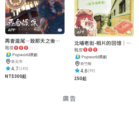
APP
APP
再會滬尾—致那天之後的你｜淡水老街實境遊戲｜實體遊戲盒
北埔老街-相片的回憶｜新竹老街城市解謎
難度
難度
Popworld原創
Popworld原創
新北市
新竹縣
4.7
(145)
4.6
(99)
NT$300起
250起
廣告