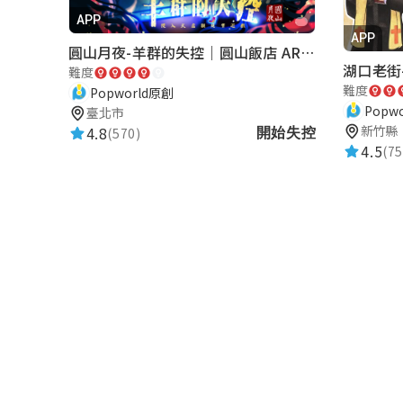
APP
APP
圓山月夜-羊群的失控｜圓山飯店 ARG實境解謎遊戲
難度
難度
Popworld原創
Popw
臺北市
新竹縣
4.8
(570)
開始失控
4.5
(75