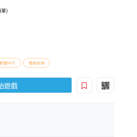
簡單)
繁體中文
種族歧視
始遊戲