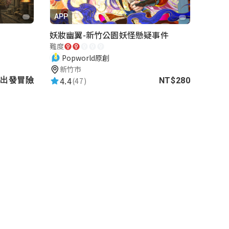
APP
妖妝幽翼-新竹公園妖怪懸疑事件
難度
Popworld原創
新竹市
4.4
出發冒險
(47)
NT$280