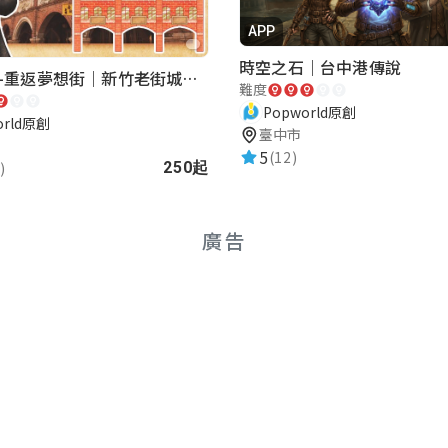
APP
時空之石｜台中港傳說
湖口老街-重返夢想街｜新竹老街城市解謎
難度
Popworld原創
orld原創
臺中市
5
(12)
)
250起
廣告