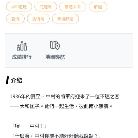
APP遊玩
花蓮縣
繁體中文
解謎
愛情
劇情向
實境解謎
成績排行
地圖導航
介紹
1936年的夏至，中村的將軍府迎來了一位不速之客
——大和撫子。他們一起生活，彼此兩小無猜。
「喂——中村！」
「什麼嘛，中村你能不能好好聽我說話？」