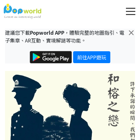
×
建議您下載
Popworld APP
，體驗完整的地圖指引、電
子集章、AR互動、實境解謎等功能。
前往APP遊玩