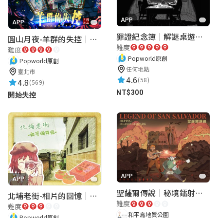
APP
APP
罪證紀念簿｜解謎桌遊｜警匪偵訊｜室內遊戲
圓山月夜-羊群的失控｜圓山飯店 ARG實境解謎遊戲
難度
難度
Popworld原創
Popworld原創
任何地點
臺北市
4.6
(58)
4.8
(569)
NT$300
開始失控
APP
APP
聖薩爾傳說｜秘境鐳射激戰
北埔老街-相片的回憶｜新竹老街城市解謎
難度
難度
和平島地質公園
Popworld原創