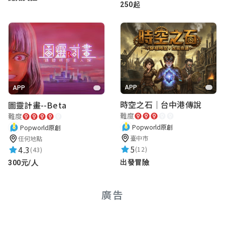
250起
APP
APP
時空之石｜台中港傳說
圖靈計畫--Beta
難度
難度
Popworld原創
Popworld原創
臺中市
任何地點
5
4.3
(12)
(43)
出發冒險
300元/人
廣告