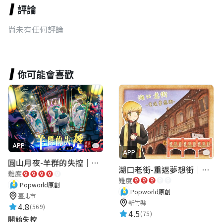
評論
尚未有任何評論
你可能會喜歡
APP
APP
圓山月夜-羊群的失控｜圓山飯店 ARG實境解謎遊戲
湖口老街-重返夢想街｜新竹老街城市解謎
難度
難度
Popworld原創
Popworld原創
臺北市
新竹縣
4.8
(569)
4.5
(75)
開始失控