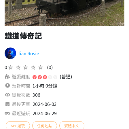
鐵道傳奇記
lian Rosie
0
★★★★★
(0)
遊戲難度
(普通)
預計時間
1小時 0分鐘
瀏覽次數
306
最後更新
2024-06-03
最近遊玩
2024-06-29
APP遊玩
任何地點
繁體中文