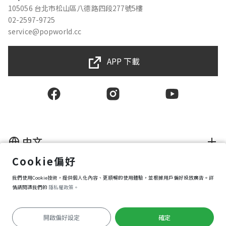
105056 台北市松山區八德路四段277號5樓
02-2597-9725
service@popworld.cc
APP 下載
中文
Cookie偏好
使用者授權合約
我們使用Cookie技術，提供個人化內容、更順暢的使用體驗，並根據用戶偏好投放廣告。詳
隱私權保護政策
資訊安全政策
情請閱讀我們的
隱私權政策。
購買條款
Cookie 偏好設定
開啟偏好設定
確定
Copyright © 2025 Popworld Inc. All Rights Reserved.
前往APP遊玩