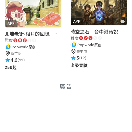
APP
APP
時空之石｜台中港傳說
北埔老街-相片的回憶｜新竹老街城市解謎
難度
難度
Popworld原創
Popworld原創
臺中市
新竹縣
5
(12)
4.6
(99)
出發冒險
250起
廣告