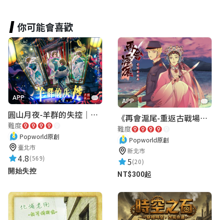
你可能會喜歡
APP
APP
圓山月夜-羊群的失控｜圓山飯店 ARG實境解謎遊戲
《再會滬尾-重返古戰場》｜淡水老街實境遊戲｜實體遊戲盒
難度
難度
Popworld原創
Popworld原創
臺北市
新北市
4.8
(569)
5
(20)
開始失控
NT$300起