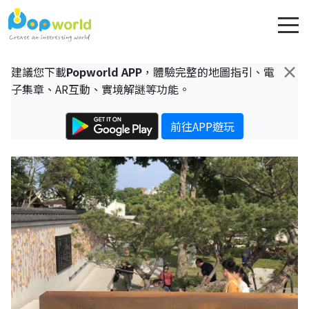
×
建議您下載
Popworld APP
，體驗完整的地圖指引、電
子集章、AR互動、實境解謎等功能。
前往APP遊玩