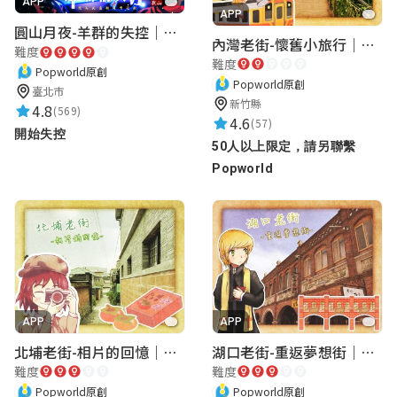
APP
APP
圓山月夜-羊群的失控｜圓山飯店 ARG實境解謎遊戲
內灣老街-懷舊小旅行｜新竹老街城市解謎
難度
難度
Popworld原創
Popworld原創
臺北市
新竹縣
4.8
(569)
4.6
(57)
開始失控
50人以上限定，請另聯繫
Popworld
APP
APP
北埔老街-相片的回憶｜新竹老街城市解謎
湖口老街-重返夢想街｜新竹老街城市解謎
難度
難度
Popworld原創
Popworld原創