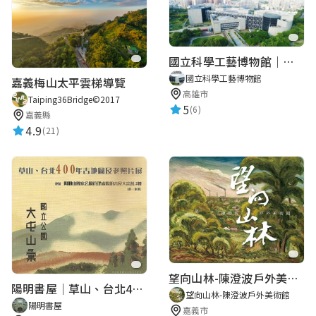
國立科學工藝博物館｜華語智慧導覽
國立科學工藝博物館
嘉義梅山太平雲梯導覽
高雄市
Taiping36Bridge©2017
5
(6)
嘉義縣
4.9
(21)
望向山林-陳澄波戶外美術館
陽明書屋｜草山、台北400年古地圖老照片展｜智慧導覽
望向山林-陳澄波戶外美術館
陽明書屋
嘉義市