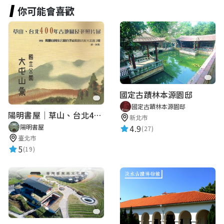
你可能會喜歡
國定古蹟林本源園邸
國定古蹟林本源園邸
陽明書屋｜草山、台北400年古地圖老照片展｜智慧導覽
新北市
4.9
陽明書屋
(27)
臺北市
5
(19)