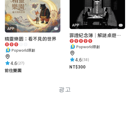
APP
APP
罪證紀念簿｜解謎桌遊｜警匪偵訊｜室內遊戲
精靈樂園：看不見的世界
Popworld原創
Popworld原創
4.6
(58)
4.6
(27)
NT$300
前往樂園
광고