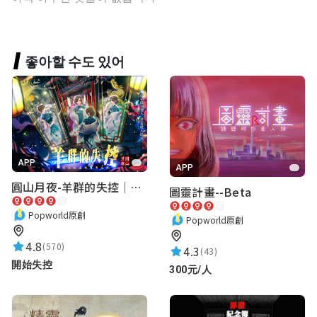
좋아할 수도 있어
APP
APP
圓山月夜-羊群的失控｜圓山飯店 ARG實境解謎遊戲
圖靈計畫--Beta
Popworld原創
Popworld原創
4.8
(570)
4.3
(43)
開始失控
300元/人