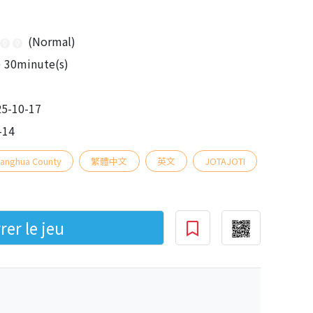
(Normal)
) 30minute(s)
5-10-17
-14
anghua County
繁體中文
英文
JOTAJOTI
er le jeu