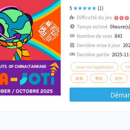
5
★★★★★
(1)
Difficulté du jeu
Temps estimé
0heure(s
Nombre de vues
843
Dernière mise à jour
202
Dernière partie
2025-11
Jouer via l'application
Ch
童軍
雙語
定向
Démarr