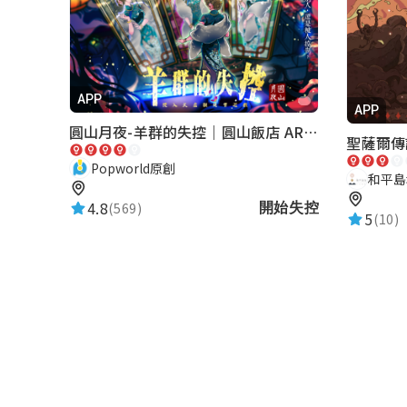
APP
APP
圓山月夜-羊群的失控｜圓山飯店 ARG實境解謎遊戲
聖薩爾傳
Popworld原創
和平島
4.8
(569)
開始失控
5
(10)