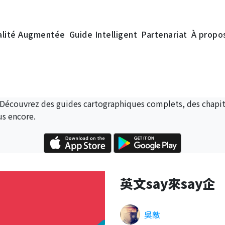
alité Augmentée
Guide Intelligent
Partenariat
À propo
 Découvrez des guides cartographiques complets, des chapitr
us encore.
英文say來say企
吳敵