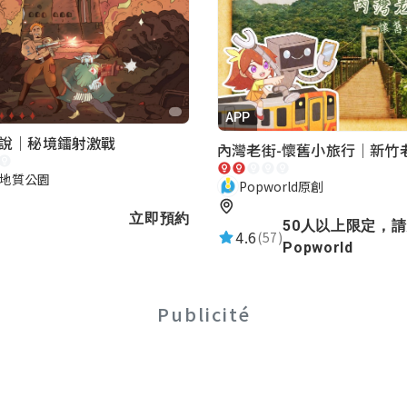
APP
說｜秘境鐳射激戰
地質公園
Popworld原創
立即預約
50人以上限定，
4.6
(57)
Popworld
Publicité