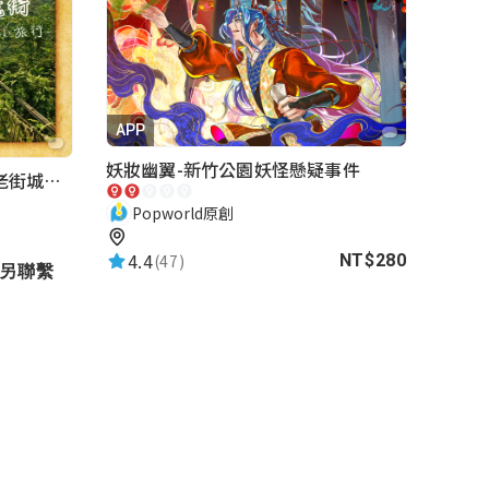
APP
妖妝幽翼-新竹公園妖怪懸疑事件
內灣老街-懷舊小旅行｜新竹老街城市解謎
Popworld原創
4.4
(47)
NT$280
請另聯繫