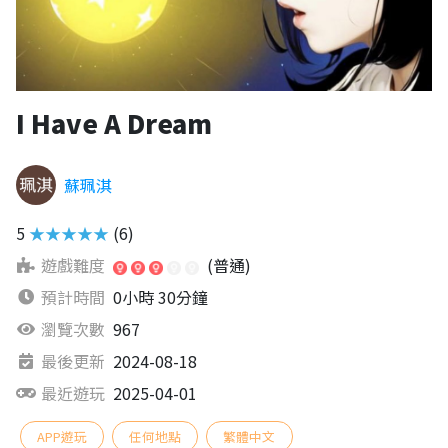
I Have A Dream
蘇珮淇
5
★★★★★
(6)
遊戲難度
(普通)
預計時間
0小時 30分鐘
瀏覽次數
967
最後更新
2024-08-18
最近遊玩
2025-04-01
APP遊玩
任何地點
繁體中文