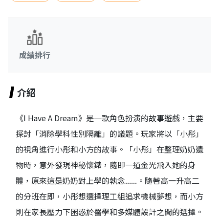
成績排行
介紹
《I Have A Dream》是一款角色扮演的故事遊戲，主要
探討「消除學科性別隔離」的議題。玩家將以「小彤」
的視角進行小彤和小方的故事。「小彤」在整理奶奶遺
物時，意外發現神秘懷錶，隨即一道金光飛入她的身
體，原來這是奶奶對上學的執念......。隨著高一升高二
的分班在即，小彤想選擇理工組追求機械夢想，而小方
則在家長壓力下困惑於醫學和多媒體設計之間的選擇。