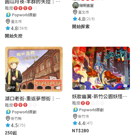
圓山月夜-羊群的失控｜圓山飯店 ARG實境解謎遊戲
★★★★★
2024-08-14 18:08:20
陽明書屋
難度
臺北市
Popworld原創
4.8
(219)
臺北市
開始探索
4.8
HSM
(569)
★★★★★
開始失控
2024-08-04 18:31:53
APP
APP
妖妝幽翼-新竹公園妖怪懸疑事件
湖口老街-重返夢想街｜新竹老街城市解謎
難度
難度
Popworld原創
Popworld原創
新竹市
新竹縣
4.4
(47)
4.5
(75)
NT$280
250起