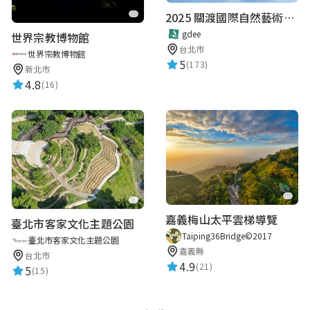
2025 關渡國際自然藝術季 Guandu International Nature Art Festival
gdee
世界宗教博物館
台北市
世界宗教博物館
5
(173)
新北市
4.8
(16)
嘉義梅山太平雲梯導覽
臺北市客家文化主題公園
Taiping36Bridge©2017
臺北市客家文化主題公園
嘉義縣
台北市
4.9
(21)
5
(15)