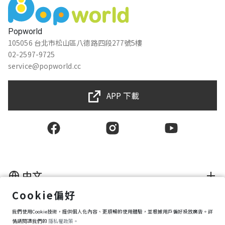
Popworld
105056 台北市松山區八德路四段277號5樓
02-2597-9725
service@popworld.cc
APP 下載
中文
Cookie偏好
使用者授權合約
我們使用Cookie技術，提供個人化內容、更順暢的使用體驗，並根據用戶偏好投放廣告。詳
隱私權保護政策
資訊安全政策
情請閱讀我們的
隱私權政策。