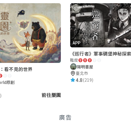
好 很簡單🫠 注意一下那個第2題雖然它是小寫 不過英文
APP
難度
陽明書屋
：看不見的世界
臺北市
4.8
(219)
orld原創
)
前往樂園
廣告