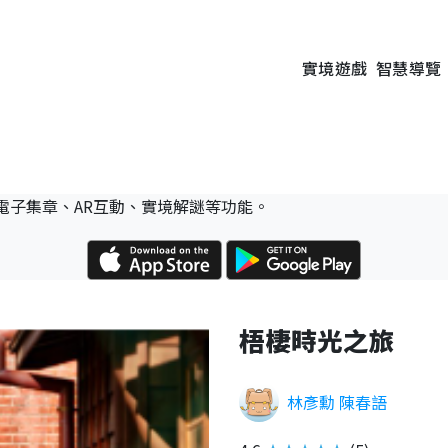
實境遊戲
智慧導覽
電子集章、AR互動、實境解謎等功能。
梧棲時光之旅
林彥勳 陳春語