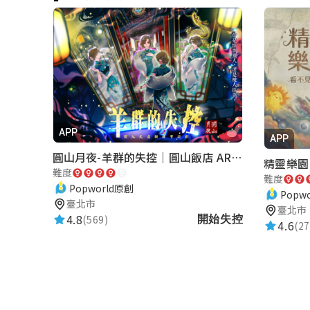
瓜子
旅途展開
★★★★★
2024-11-10 15:44:25
才5題而已！ 不用特地來玩 在家自己玩就
要打大寫😒
APP
APP
陳振順
圓山月夜-羊群的失控｜圓山飯店 ARG實境解謎遊戲
精靈樂園
★★★★★
難度
2024-08-02 18:55:42
難度
Popworld原創
Popw
臺北市
臺北市
4.8
(569)
開始失控
4.6
(27