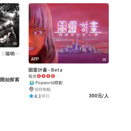
《巡行者》軍事碉堡神秘探索｜陽明書屋實境遊戲
APP
圖靈計畫--Beta
難度
開始探索
Popworld原創
任何地點
4.3
(43)
300元/人