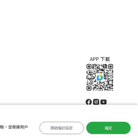
APP 下載
體驗，並根據用戶
開啟偏好設定
確定
中文