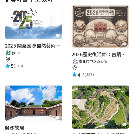
★★★★★
2020-08-21 11:37:57
Sanhom
世界的神
★★★★★
2020-05-22 13:55:36
2025 關渡國際自然藝術季 Guandu International Nature Art Festival
gdee
2026歷史復活節：古蹟尋章 | 智慧導覽 × 拾光尋禮
臺北市中正區公所
5
(173)
王盈惠
4.7
(381)
★★★★★
2020-04-28 16:34:54
張卉筑
★★★★★
2020-04-05 00:06:02
吳沙故居