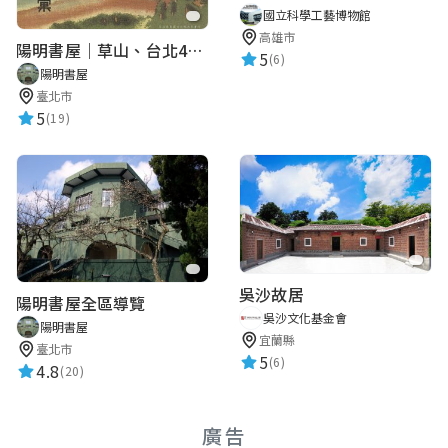
國立科學工藝博物館
高雄市
陽明書屋｜草山、台北400年古地圖老照片展｜智慧導覽
5
(6)
陽明書屋
臺北市
5
(19)
吳沙故居
陽明書屋全區導覽
吳沙文化基金會
陽明書屋
宜蘭縣
臺北市
5
(6)
4.8
(20)
廣告