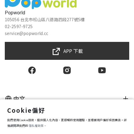
Popworld
105056 台北市松山區八德路四段277號5樓
02-2597-9725
service@popworld.cc
APP 下載
中文
Cookie偏好
使用者授權合約
隱私權保護政策
我們使用Cookie技術，提供個人化內容、更順暢的使用體驗，並根據用戶偏好投放廣告。詳
資訊安全政策
情請閱讀我們的
隱私權政策。
購買條款