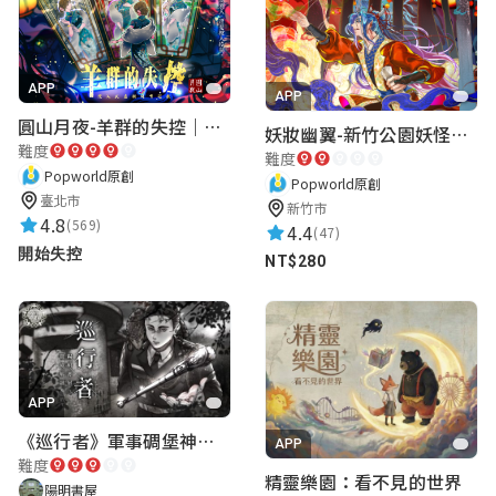
青浪行銷工作室
APP
★★★★★
APP
2024-09-23 12:28:37
圓山月夜-羊群的失控｜圓山飯店 ARG實境解謎遊戲
妖妝幽翼-新竹公園妖怪懸疑事件
難度
難度
Popworld原創
Popworld原創
臺北市
新竹市
4.8
(569)
4.4
(47)
開始失控
NT$280
APP
《巡行者》軍事碉堡神秘探索｜陽明書屋實境遊戲
APP
難度
精靈樂園：看不見的世界
陽明書屋