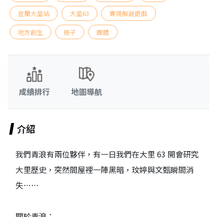
宜蘭大里站
大里63
實境解謎遊戲
地方創生
親子
團體
成績排行
地圖導航
介紹
我們青浪有兩位夥伴，有一日我們在大里 63 開會研究
大里歷史，突然間屋裡一陣黑暗，玟婷與文甄瞬間消
失……
關於青浪：