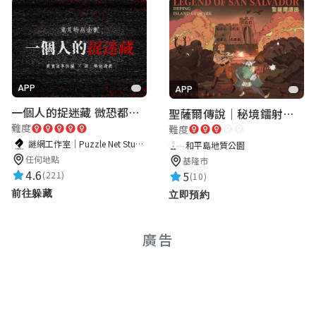
凌黎孍
★★★★★
2024-08-23 14:28:54
APP
APP
紀雲瀚
一個人的捉迷藏 微恐都市傳說
聖薩爾傳說｜秘境鐳射激戰
難度
★★★★★
難度
2024-08-22 14:59:17
謎網工作室｜Puzzle Net Studio
和平島地質公園
任何地點
基隆市
4.6
5
(221)
(10)
910-06林宜臻
前往躲藏
立即預約
★★★★★
2024-08-22 14:22:10
廣告