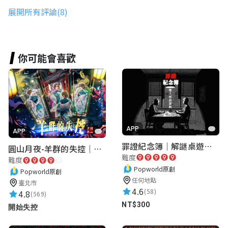
10紀雲瀚
展開所有評論(8)
★★★★★
2024-08-22 14:18:24
太棒了
你可能會喜歡
林柏維
世界的開拓者
★★★★★
2025-06-11 22:10:32
好玩，但最後一關時沒有透明片，是否能在
APP
APP
線索處加入，或是進入遊戲前提供雲端連結
罪證紀念簿｜解謎桌遊｜警匪偵訊｜室內遊戲
圓山月夜-羊群的失控｜圓山飯店 ARG實境解謎遊戲
讓我們下載
難度
難度
Popworld原創
Popworld原創
任何地點
臺北市
李昀澄
4.6
(58)
4.8
(569)
★★★★★
NT$300
2024-11-18 15:12:33
開始失控