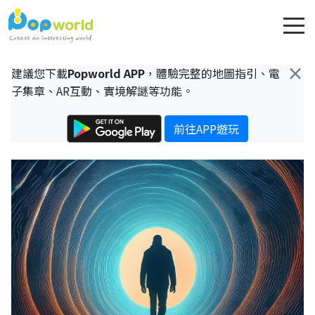
×
建議您下載
Popworld APP
，體驗完整的地圖指引、電
子集章、AR互動、實境解謎等功能。
前往APP遊玩