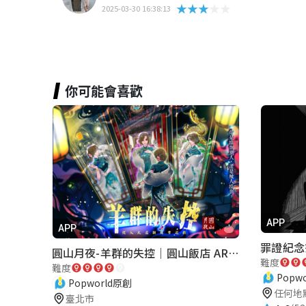
★★★★★
2025-03-30 16:38:13
你可能會喜歡
APP
APP
圓山月夜-羊群的失控｜圓山飯店 ARG實境解謎遊戲
難度
難度
Popw
Popworld原創
任何地
臺北市