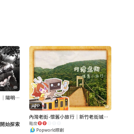
《巡行者》軍事碉堡神秘探索｜陽明書屋實境遊戲
APP
內灣老街-懷舊小旅行｜新竹老街城市解謎
難度
開始探索
Popworld原創