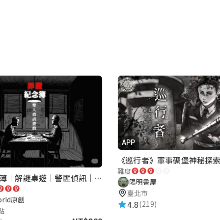
APP
難度
罪證紀念簿｜解謎桌遊｜警匪偵訊｜室內遊戲
陽明書屋
臺北市
orld原創
4.8
(219)
點