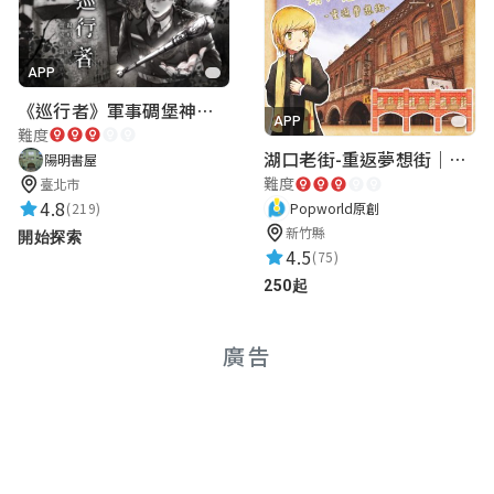
APP
《巡行者》軍事碉堡神秘探索｜陽明書屋實境遊戲
APP
難度
湖口老街-重返夢想街｜新竹老街城市解謎
陽明書屋
難度
臺北市
4.8
(219)
Popworld原創
新竹縣
開始探索
4.5
(75)
250起
廣告