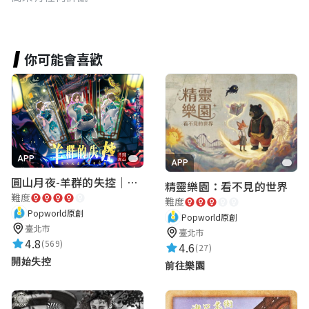
你可能會喜歡
APP
APP
圓山月夜-羊群的失控｜圓山飯店 ARG實境解謎遊戲
精靈樂園：看不見的世界
難度
難度
Popworld原創
Popworld原創
臺北市
臺北市
4.8
(569)
4.6
(27)
開始失控
前往樂園