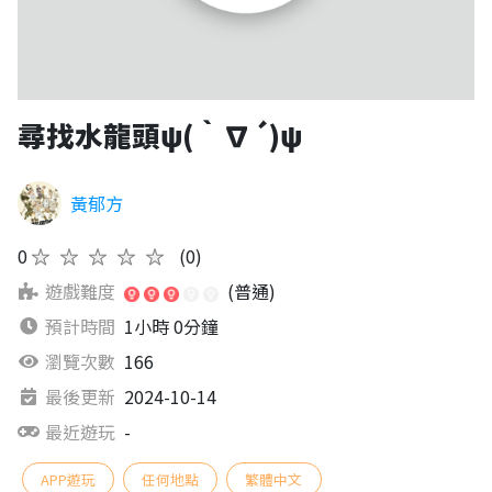
尋找水龍頭ψ(｀∇´)ψ
黃郁方
0
★★★★★
(0)
遊戲難度
(普通)
預計時間
1小時 0分鐘
瀏覽次數
166
最後更新
2024-10-14
最近遊玩
-
APP遊玩
任何地點
繁體中文