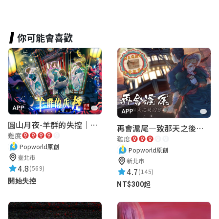
你可能會喜歡
APP
APP
圓山月夜-羊群的失控｜圓山飯店 ARG實境解謎遊戲
再會滬尾—致那天之後的你｜淡水老街實境遊戲｜實體遊戲盒
難度
難度
Popworld原創
Popworld原創
臺北市
新北市
4.8
(569)
4.7
(145)
開始失控
NT$300起