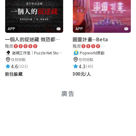
APP
APP
一個人的捉迷藏 微恐都市傳說
圖靈計畫--Beta
難度
難度
謎網工作室｜Puzzle Net Studio
Popworld原創
任何地點
任何地點
4.6
4.3
(221)
(43)
前往躲藏
300元/人
廣告