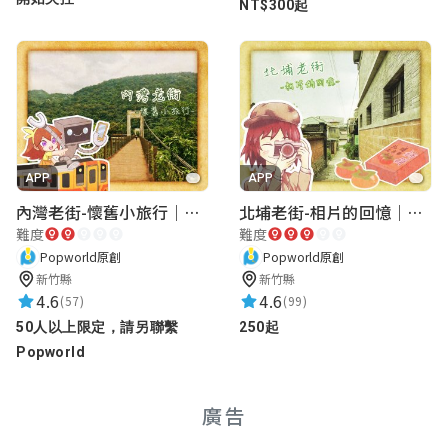
NT$300起
咕雞咕雞
★★★★★
2026-06-14 11:23:59
簡姵嬅
★★★★★
APP
APP
2026-03-19 11:29:47
內灣老街-懷舊小旅行｜新竹老街城市解謎
北埔老街-相片的回憶｜新竹老街城市解謎
難度
難度
Popworld原創
Popworld原創
Nick
新竹縣
新竹縣
★★★★★
2024-11-07 15:11:40
4.6
4.6
(57)
(99)
50人以上限定，請另聯繫
250起
Popworld
暮
★★★★★
2024-11-07 13:57:21
廣告