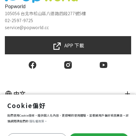
Popworld
105056 台北市松山區八德路四段277號5樓
02-2597-9725
service@popworld.cc
APP 下載
中文
Cookie偏好
使用者授權合約
我們使用Cookie技術，提供個人化內容、更順暢的使用體驗，並根據用戶偏好投放廣告。詳
隱私權保護政策
資訊安全政策
情請閱讀我們的
隱私權政策。
購買條款
Cookie 偏好設定