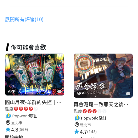
亞芸
展開所有評論(10)
★★★★★
2026-03-19 11:30:09
🫰自己體會
你可能會喜歡
林毓瑄
★★★★★
2026-03-19 11:29:11
超級好玩
APP
APP
圓山月夜-羊群的失控｜圓山飯店 ARG實境解謎遊戲
再會滬尾—致那天之後的你｜淡水老街實境遊戲｜實體遊戲盒
林道銘
難度
難度
★★★★★
2026-03-19 11:28:13
Popworld原創
Popworld原創
臺北市
不能只有我一個人玩到這個遊戲
新北市
4.8
(569)
4.7
(145)
開始失控