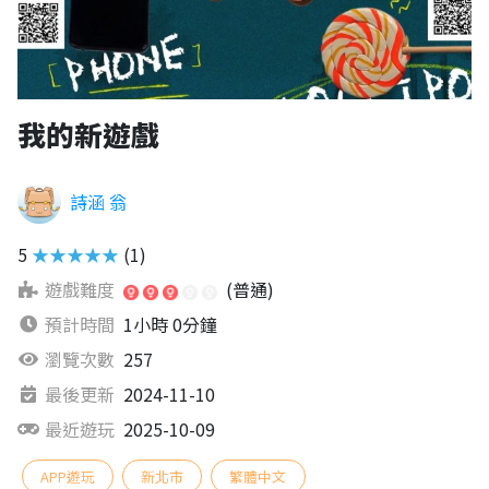
我的新遊戲
詩涵 翁
5
★★★★★
(1)
遊戲難度
(普通)
預計時間
1小時 0分鐘
瀏覽次數
257
最後更新
2024-11-10
最近遊玩
2025-10-09
APP遊玩
新北市
繁體中文