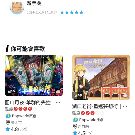
新手機
★★★★★
2024-11-10 14:18:37
你可能會喜歡
APP
APP
圓山月夜-羊群的失控｜圓山飯店 ARG實境解謎遊戲
湖口老街-重返夢想街｜新竹老街城市解謎
難度
難度
Popworld原創
Popworld原創
臺北市
新竹縣
4.8
(569)
4.5
(75)