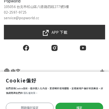
Popworld
105056 台北市松山區八德路四段277號5樓
02-2597-9725
service@popworld.cc
APP 下載
中文
Cookie偏好
使用者授權合約
我們使用Cookie技術，提供個人化內容、更順暢的使用體驗，並根據用戶偏好投放廣告。詳
隱私權保護政策
資訊安全政策
情請閱讀我們的
隱私權政策。
購買條款
Cookie 偏好設定
開啟偏好設定
確定
Copyright © 2025 Popworld Inc. All Rights Reserved.