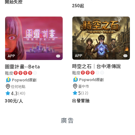
開始失控
250起
APP
APP
時空之石｜台中港傳說
圖靈計畫--Beta
難度
難度
Popworld原創
Popworld原創
臺中市
任何地點
5
4.3
(12)
(43)
出發冒險
300元/人
廣告