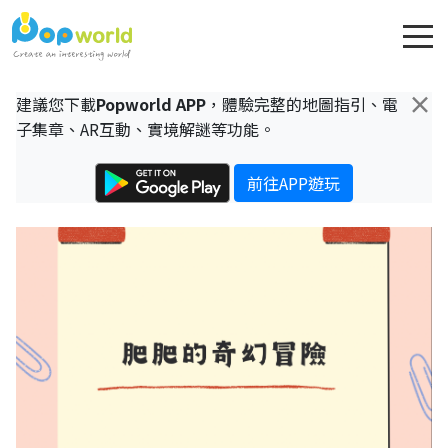
×
建議您下載
Popworld APP
，體驗完整的地圖指引、電
子集章、AR互動、實境解謎等功能。
前往APP遊玩