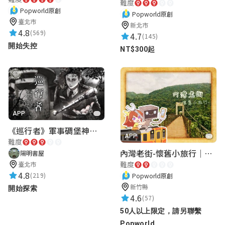
難度
Popworld原創
Popworld原創
臺北市
新北市
4.8
(569)
4.7
(145)
開始失控
NT$300起
APP
《巡行者》軍事碉堡神秘探索｜陽明書屋實境遊戲
APP
難度
內灣老街-懷舊小旅行｜新竹老街城市解謎
陽明書屋
難度
臺北市
4.8
(219)
Popworld原創
新竹縣
開始探索
4.6
(57)
50人以上限定，請另聯繫
Popworld