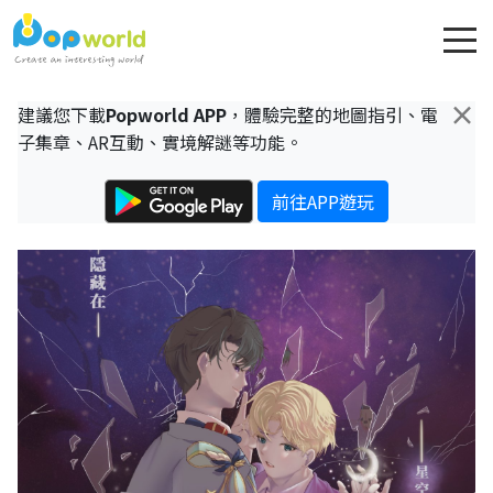
×
建議您下載
Popworld APP
，體驗完整的地圖指引、電
子集章、AR互動、實境解謎等功能。
前往APP遊玩