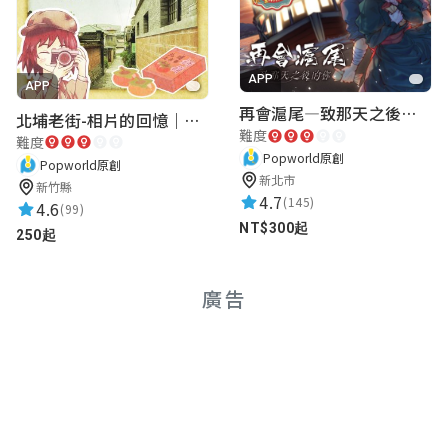
APP
APP
再會滬尾—致那天之後的你｜淡水老街實境遊戲｜實體遊戲盒
北埔老街-相片的回憶｜新竹老街城市解謎
難度
難度
Popworld原創
Popworld原創
新北市
新竹縣
4.7
(145)
4.6
(99)
NT$300起
250起
廣告