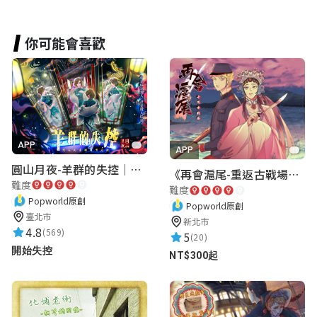
你可能會喜歡
APP
APP
圓山月夜-羊群的失控｜圓山飯店 ARG實境解謎遊戲
《再會滬尾-重返古戰場》｜淡水老街實境遊戲｜實體遊戲盒
難度
難度
Popworld原創
Popworld原創
臺北市
新北市
4.8
(569)
5
(20)
開始失控
NT$300起